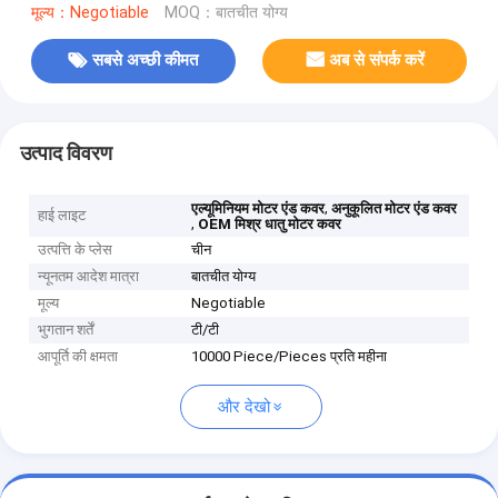
मूल्य：Negotiable
MOQ：बातचीत योग्य
सबसे अच्छी कीमत
अब से संपर्क करें
उत्पाद विवरण
,
एल्यूमिनियम मोटर एंड कवर
अनुकूलित मोटर एंड कवर
हाई लाइट
,
OEM मिश्र धातु मोटर कवर
उत्पत्ति के प्लेस
चीन
न्यूनतम आदेश मात्रा
बातचीत योग्य
मूल्य
Negotiable
भुगतान शर्तें
टी/टी
आपूर्ति की क्षमता
10000 Piece/Pieces प्रति महीना
और देखो