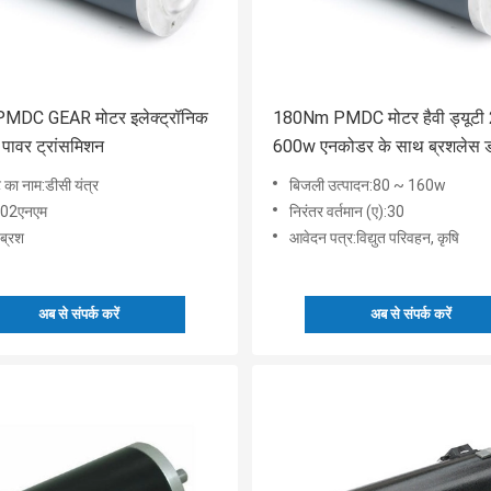
DC GEAR मोटर इलेक्ट्रॉनिक
180Nm PMDC मोटर हैवी ड्यूटी
पावर ट्रांसमिशन
600w एनकोडर के साथ ब्रशलेस 
मोटर
ट का नाम:डीसी यंत्र
बिजली उत्पादन:80 ~ 160w
0.02एनएम
निरंतर वर्तमान (ए):30
ब्रश
आवेदन पत्र:विद्युत परिवहन, कृषि
अब से संपर्क करें
अब से संपर्क करें