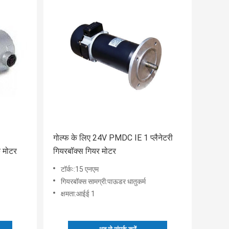
गोल्फ के लिए 24V PMDC IE 1 प्लैनेटरी
क मोटर
गियरबॉक्स गियर मोटर
टॉर्कः:15 एनएम
गियरबॉक्स सामग्री:पाऊडर धातुकर्म
क्षमता:आईई 1