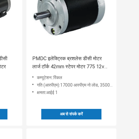
डीसी
PMDC इलेक्ट्रिक ब्रशलेस डीसी मोटर
मोटर
लार्ज टॉर्क 42mm स्टेपर मोटर 775 12v
24v 20000rpm
कम्यूटेशन::रिंकल
गति (आरपीएम):17000 आरपीएम नो लोड, 3500--9000 आरपीएम
क्षमता:आईई 1
अब से संपर्क करें