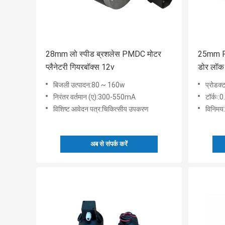
28mm लो स्पीड ब्रशलेस PMDC मोटर
25mm PM
प्लैनेटरी गियरबॉक्स 12v
डोर लॉक 
बिजली उत्पादन:80 ~ 160w
प्रोडक्
निरंतर वर्तमान (ए):300-550mA
टॉर्कः:
विशिष्ट आवेदन पत्र:चिकित्सीय उपकरण
विनिमय:
अब से संपर्क करें