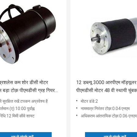
ब्रशलेस कम शोर डीसी मोटर
12 डब्ल्यू 3000 आरपीएम मॉड्यूलर
स बड़ा टोक़ पीएमडीसी ग्रह गियर
पीएमडीसी मोटर 48 वी स्थायी चुंब
 सुरक्षित रखें:टपकन अप्रवेश्य है
मोटर डंडे:2
र्तमान (ए):10:00 पूर्वाह्न
नाममात्र निरंतर टोक़:0.04 एनएम
रिधि:12 मिमी कीवे शाफ्ट
अधिकतम आंतरायिक टोक़:0.06 एनएम