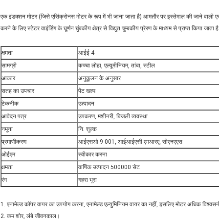
एक इंडक्शन मोटर (जिसे एसिंक्रोनस मोटर के रूप में भी जाना जाता है) आमतौर पर इस्तेमाल की जाने वाली एसी इल
करने के लिए स्टेटर वाइंडिंग के घूर्णन चुंबकीय क्षेत्र से विद्युत चुम्बकीय प्रेरण के माध्यम से प्राप्त किय
क्षमता
आईई 4
सामग्री
कच्चा लोहा, एल्यूमीनियम, तांबा, स्टील
आकार
अनुकूलन के अनुसार
सतह का उपचार
पेंट खत्म
टेकनीक
उत्पादन
आवेदन पत्र
उपकरण, मशीनरी, बिजली व्यवस्था
नमूना
नि: शुल्क
प्रमाणीकरण
आईएसओ 9 001, आईआईएसी-एमआरए, सीएनएएस
ओईएम
स्वीकार करना
क्षमता
वार्षिक उत्पादन 500000 सेट
रंग
गहरा भूरा
1. एनामेल्ड कॉपर वायर का उपयोग करना, एनामेल्ड एल्युमिनियम वायर का नहीं, इसलिए मोटर अधिक विश्व
2. कम शोर, लंबे जीवनकाल।