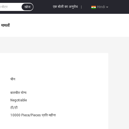
एक बोली का अनुरोध
खोज
|
Hindi
मामलों
चीन
बातचीत योग्य
Negotiable
टी/टी
10000 Piece/Pieces प्रति महीना