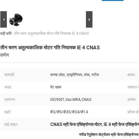
बड़ी छवि :
तीन चरण अतुल्यकालिक मोटर गति नियामक IE 4 CNAS
तीन चरण अतुल्यकालिक मोटर गति नियामक IE 4 CNAS
वर्णन
सामग्री:
कच्चा लोहा, एल्यूमीनियम, तांबा, स्टील
क्षमता:
सतह:
पेंट खत्म
आवेदन प
प्रमाणन:
ISO9001,iIac-MRA,CNAS
कर्तव्य:
बढ़ते:
बी3/बी5/बी35/बी34/बी14
फ़ीचर को 
CNAS थ्री फेज एसिंक्रोनस मोटर
IE 4 थ्री फेज एसिंक्र
हाई लाइट:
,
स्पीड रेगुलेशन कंट्रोलर थ्री-फेज एसिंक्रोनस